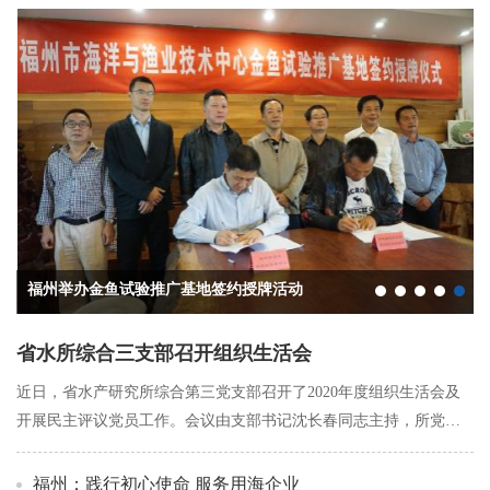
育(已归档)
福州举办金鱼试验推广基地签约授牌活动
福州市局专题学习研讨“十九届四中全会精神”
福州召开主题教育先进典型事迹报告会
我局举办红色三明故事宣讲报告会
诏安：开展美化渔村环境志愿活动
省水所综合三支部召开组织生活会
近日，省水产研究所综合第三党支部召开了2020年度组织生活会及
开展民主评议党员工作。会议由支部书记沈长春同志主持，所党委
委员郑国富同志到会指导，支部全体党员参加。 ...
福州：践行初心使命 服务用海企业