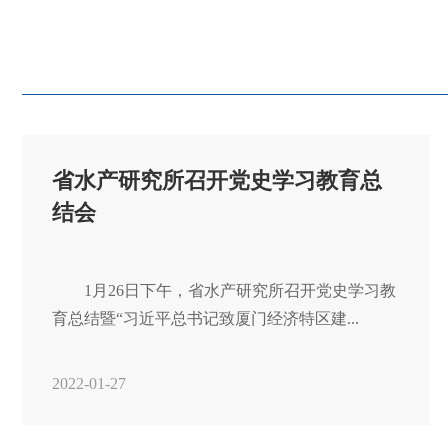
局关工委到互保协会宣讲六中全会精神
总队机关党委办党支部与屏山社区联合开展党日活动
省监测中心深入水产品可追溯试点企业开展快检技术培训
重温历史，坚定信念
省水产研究所召开党史学习教育总
结会
　　1月26日下午，省水产研究所召开党史学习教
育总结暨“习近平总书记致厦门经济特区建...
2022-01-27