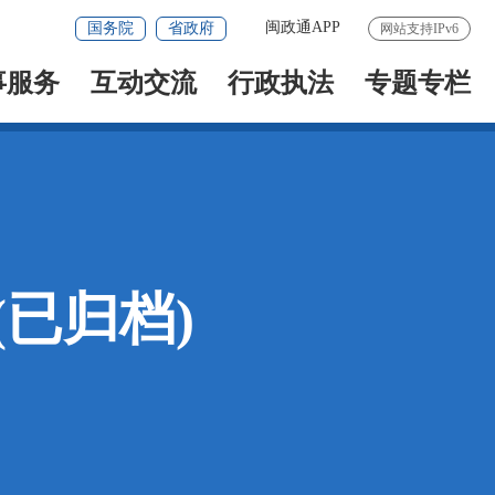
闽政通APP
国务院
省政府
网站支持IPv6
事服务
互动交流
行政执法
专题专栏
已归档)