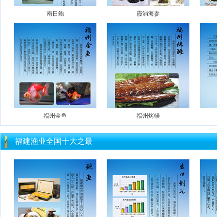
南日鲍
霞浦海参
福州金鱼
福州烤鳗
福建渔业全国十大之最