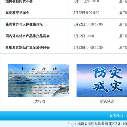
渔博会新闻发布会
5月8日上午 10:00
厦门
重要嘉宾见面会
5月22日 9:00-9:30
厦门
藻类营养与人体健康论坛
5月22日 14:30-17:00
厦门
国内外名优水产品推介品尝会
5月22日 18:00
厦门
鱼糜及其制品产业发展研讨会
5月23日 14:00-16:30
厦门
十大行动
防灾减灾
联系我们
|
主办：福建省海洋与渔业局
闽ICP备110