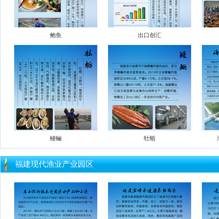
鲍鱼
出口创汇
鳗鲡
牡蛎
福建现代渔业产业园区