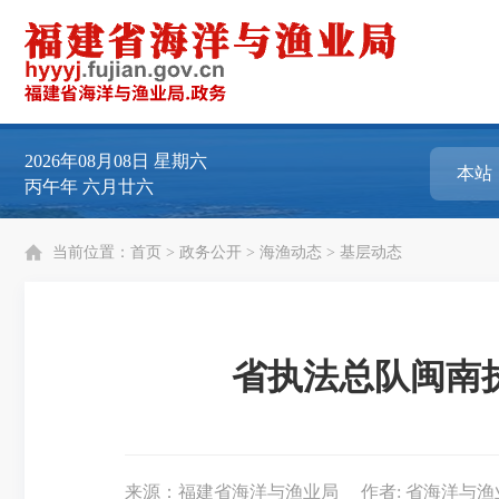
2026年08月08日
星期六
丙午年 六月廿六
当前位置：
首页
>
政务公开
>
海渔动态
>
基层动态
省执法总队闽南
来源：福建省海洋与渔业局
作者: 省海洋与