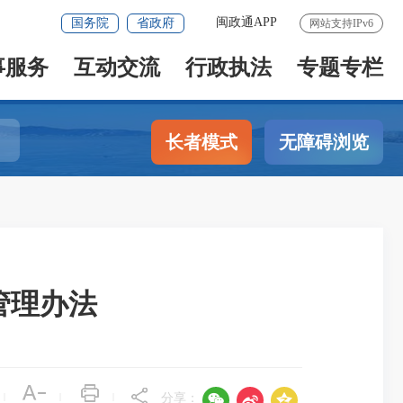
闽政通APP
国务院
省政府
网站支持IPv6
事服务
互动交流
行政执法
专题专栏
长者模式
无障碍浏览
管理办法



|
|
|
分享：