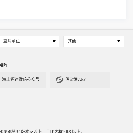
直属单位
其他
矩阵

海上福建微信公众号
闽政通APP
60浏览器9.1版本及以上，且IE内核9.0及以上。