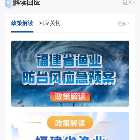
解读回应
进入>
政策解读
回应关切
更多>
福
福
福
福
福
福
福
福