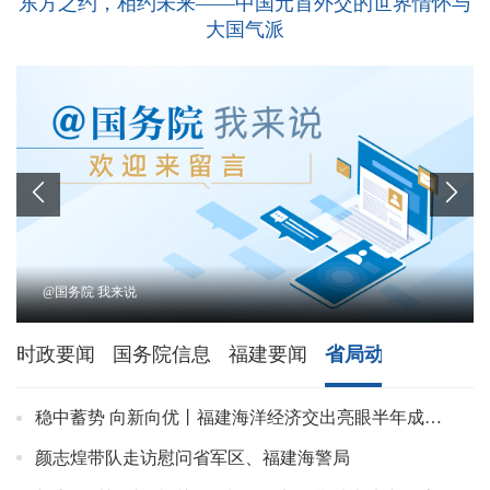
东方之约，相约未来——中国元首外交的世界情怀与
大国气派


@国务院 我来说
时政要闻
国务院信息
福建要闻
省局动态
基层动
稳中蓄势 向新向优丨福建海洋经济交出亮眼半年成绩单
颜志煌带队走访慰问省军区、福建海警局