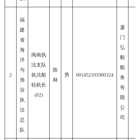
福
厦
建
门
省
弘
海
闽南执
毅
洋
法支队
船
与
陈
2
执法船
男
001452101000324
务
渔
林
轮机长
有
业
(02)
限
执
公
法
司
总
队