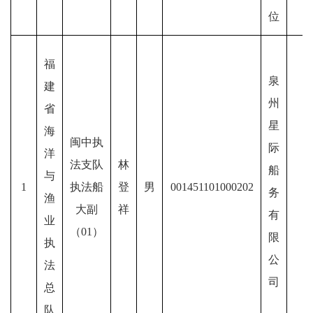
位
福
泉
建
州
省
星
海
闽中执
际
洋
法支队
林
船
与
1
执法船
登
男
001451101000202
务
渔
大副
祥
有
业
（01）
限
执
公
法
司
总
队