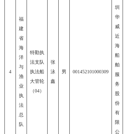
圳
华
福
威
建
近
省
海
海
特勤执
船
洋
法支队
张
舶
与
4
执法船
泳
男
001452101000309
服
渔
大管轮
鑫
务
业
（04）
股
执
份
法
有
总
限
队
公