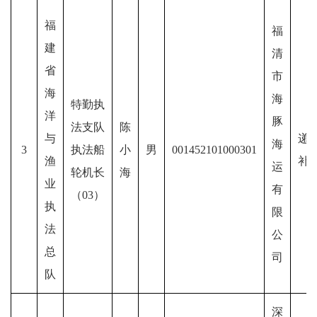
福
福
建
清
省
市
海
海
特勤执
洋
豚
法支队
陈
与
递
海
3
执法船
小
男
001452101000301
渔
补
运
轮机长
海
业
有
（03）
执
限
法
公
总
司
队
深