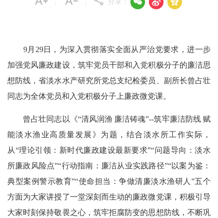



分享：
|
|
9月29日，为深入贯彻落实全面从严治党要求，进一步
加强党风廉政建设，筑牢党员干部和入党积极分子的廉洁思
想防线，省淡水水产研究所党总支纪检委员、副所长曾占壮
同志为全体党员和入党积极分子上廉政微党课。
曾占壮同志以《“清风润渔 廉洁铸魂”--筑牢廉洁防线 赋
能淡水渔业高质量发展》为题，结合淡水所工作实际，
从“理论引领：新时代廉政建设最新要求”“问题导向：淡水
所廉政风险点”“行动指南：廉洁从业实践路径”“以案为鉴：
典型案例警示教育”“使命担当：争做清廉淡水渔研人”五个
方面为大家讲授了一堂深刻而生动的廉政微党课，积极引导
大家时刻保持敬畏之心，筑牢拒腐防变的思想防线，不断巩