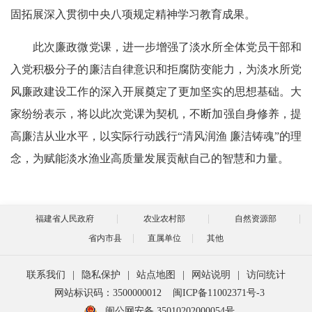
固拓展深入贯彻中央八项规定精神学习教育成果。
此次廉政微党课，进一步增强了淡水所全体党员干部和
入党积极分子的廉洁自律意识和拒腐防变能力，为淡水所党
风廉政建设工作的深入开展奠定了更加坚实的思想基础。大
家纷纷表示，将以此次党课为契机，不断加强自身修养，提
高廉洁从业水平，以实际行动践行“清风润渔 廉洁铸魂”的理
念，为赋能淡水渔业高质量发展贡献自己的智慧和力量。
福建省人民政府
农业农村部
自然资源部
省内市县
直属单位
其他
联系我们
|
隐私保护
|
站点地图
|
网站说明
|
访问统计
网站标识码：3500000012
闽ICP备11002371号-3
闽公网安备 35010202000054号