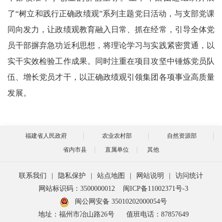
了“树立和践行正确政绩观”系列主题党日活动，与支部党课
同向发力，让政绩观教育融入日常、抓在经常，引导全体党
员干部摒弃急功近利思想，将理论学习与实践紧密贯通，以
实干实效检验工作成果。同时注重在项目攻坚中锤炼党员队
伍、增长党员才干，以正确政绩观引领集团各项事业高质量
发展。
福建省人民政府
农业农村部
自然资源部
省内市县
直属单位
其他
联系我们
|
隐私保护
|
站点地图
|
网站说明
|
访问统计
网站标识码：3500000012
闽ICP备11002371号-3
闽公网安备 35010202000054号
地址：福州市冶山路26号
值班电话：87857649