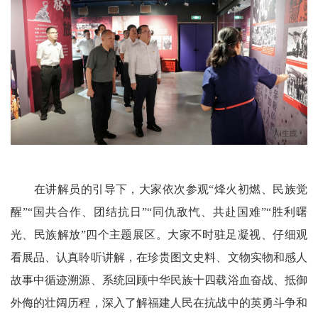
在讲解员的引导下，大家依次参观“烽火初燃、民族觉
醒”“国共合作、团结抗日”“同仇敌忾、共赴国难”“胜利曙
光、民族解放”四个主题展区。大家不时驻足凝视、仔细观
看展品、认真聆听讲解，在珍贵图文史料、文物实物和感人
故事中循迹溯源、系统回顾中华民族十四载浴血奋战、抵御
外侮的壮阔历程，深入了解福建人民在抗战中的英勇斗争和