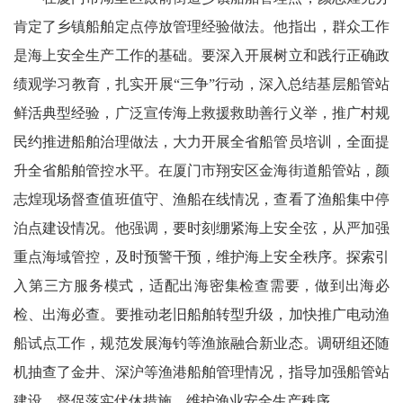
肯定了乡镇船舶定点停放管理经验做法。他指出，群众工作
是海上安全生产工作的基础。要深入开展树立和践行正确政
绩观学习教育，扎实开展“三争”行动，深入总结基层船管站
鲜活典型经验，广泛宣传海上救援救助善行义举，推广村规
民约推进船舶治理做法，大力开展全省船管员培训，全面提
升全省船舶管控水平。在厦门市翔安区金海街道船管站，颜
志煌现场督查值班值守、渔船在线情况，查看了渔船集中停
泊点建设情况。他强调，要时刻绷紧海上安全弦，从严加强
重点海域管控，及时预警干预，维护海上安全秩序。探索引
入第三方服务模式，适配出海密集检查需要，做到出海必
检、出海必查。要推动老旧船舶转型升级，加快推广电动渔
船试点工作，规范发展海钓等渔旅融合新业态。调研组还随
机抽查了金井、深沪等渔港船舶管理情况，指导加强船管站
建设，督促落实伏休措施，维护渔业安全生产秩序。