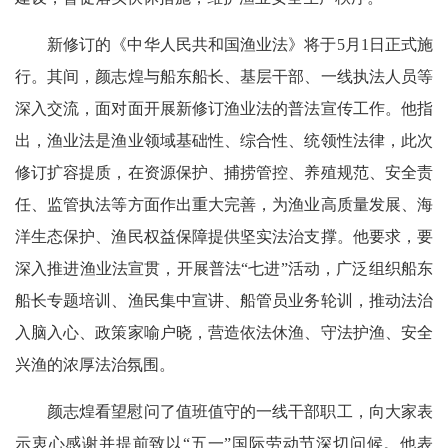
新修订的《中华人民共和国渔业法》将于5月1日正式施
行。其间，颜志煌与船东船长、基层干部、一线执法人员等
深入交流，面对面开展新修订渔业法的普法宣传工作。他指
出，渔业法是渔业领域基础性、综合性、统领性法律，此次
修订扩容提质，在资源保护、捕捞管控、养殖规范、安全责
任、监管执法等方面作出重大完善，为渔业高质量发展、海
洋生态保护、渔民权益保障提供坚实法治支撑。他要求，要
深入推进渔业法宣贯，开展普法“七进”活动，广泛组织船东
船长专题培训、渔民集中宣讲、船管员业务轮训，推动法治
入脑入心、政策家喻户晓，营造依法休渔、守法护渔、安全
兴渔的浓厚法治氛围。
颜志煌看望慰问了值班值守的一线干部职工，向大家表
示衷心感谢并提前致以“五一”国际劳动节深切问候。他表