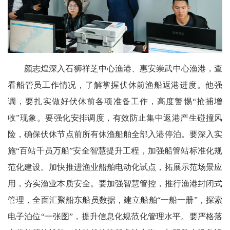
颜志煌深入石狮祥芝中心渔港、惠安崇武中心渔港，查
看船管员工作情况，了解掌握伏休前渔船返港进度。他强
调，要扎实做好伏休前各项准备工作，高度警惕“抢捕增
收”现象。要强化安排调度，有效防止集中返港产生碰撞风
险，确保伏休节点前所有休渔船舶全部入港停泊。要深入实
施“百站千员万船”安全智慧提升工程，加强船管站标准化规
范化建设。加快推进渔业船舶电动化试点，拓展示范场景应
用，夯实渔业本质安全。要加强智慧管控，推行渔港封闭式
管理，全面汇聚船东船员数据，建立船舶“一船一册”，探索
电子泊位“一张图”，提升信息化规范化管理水平。要严格落