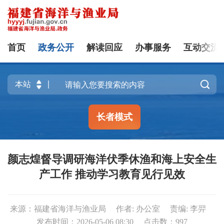
首页
政务公开
解读回应
办事服务
互动交流

长者模式
颜志煌督导调研海洋伏季休渔和海上安全生
产工作 推动学习教育见行见效
来源：福建省海洋与渔业局
作者: 办公室
责编: 李羿
发布时间：2026-05-06 08:30
点击数：
997