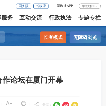
闽政通APP
国务院
省政府
网站支持IPv6
事服务
互动交流
行政执法
专题专栏
长者模式
无障碍浏览
合作论坛在厦门开幕



|
|
|
分享：