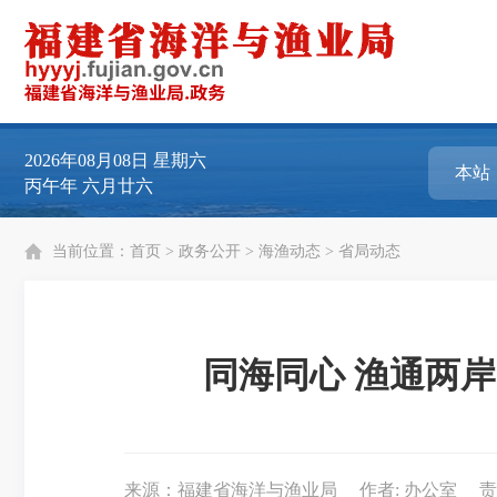
2026年08月08日
星期六
丙午年 六月廿六
当前位置：
首页
>
政务公开
>
海渔动态
>
省局动态
同海同心 渔通两
来源：福建省海洋与渔业局
作者: 办公室
责