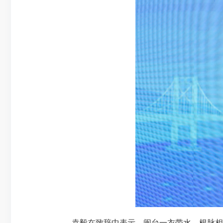
袁毅在致辞中表示，闽台一衣带水、根脉相