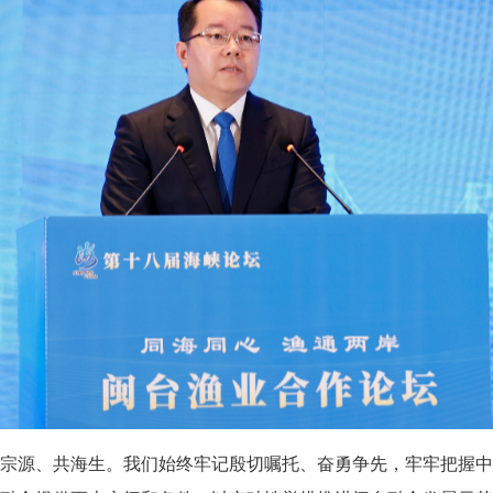
宗源、共海生。我们始终牢记殷切嘱托、奋勇争先，牢牢把握中