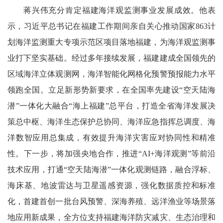
蒋兴伟充分肯定福建海洋观监测事业发展成效。他表
示，习近平总书记在福建工作期间亲自关心推动国家863计
划海洋监测重大专项示范区项目落地福建，为海洋观监测事
业打下坚实基础。经过多年接续发展，福建建成全国领先的
区域海洋立体观测网，海洋智能化网格化预警预报能力水平
领跑全国。立足新形势新要求，在全国率先建设“空天陆海
潜”一体化大融合“海上福建”总平台，打造全省海洋发展决
策总中枢、海洋生态保护总协同、海洋应急指挥总调度、海
洋数智应用总集成，有效提升海洋灾害应对协同性和精准
性。下一步，将加强央地合作，推进“AI+海洋观测”等前沿
技术应用，打通“空天陆海潜”一体化观测链路，融合浮标、
海床基、地波雷达与卫星遥感资源，强化数据质控和标准
化，首建首创一批台风预警、深海养殖、远洋渔业等场景落
地应用新成果，全方位支持福建海洋防灾减灾、生态治理和