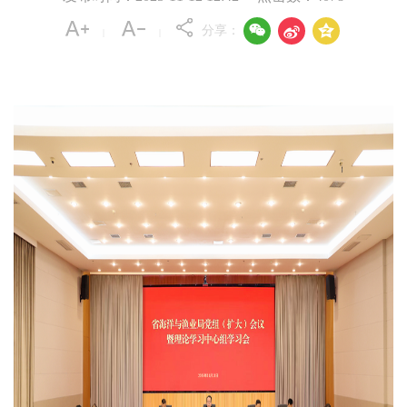



分享：
|
|