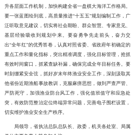
升各层面工作机制，加快构建全省一盘棋大海洋工作格局。
要一张蓝图绘到底，高质量推进“十五五”规划编制工作，广
泛听取意见建议，切实将社会期盼、群众智慧、专家意见、
基层经验吸收到规划中来。要奋勇争先走前头，奋力交
出“全年红”的优秀答卷，认真对照省委、省政府年初确定的
重点工作和量化指标，突出精准调度，强化目标管理，抢抓
有效时间窗口，抓紧查缺补漏，确保完成全年目标任务。要
时刻绷紧安全弦，抓好岁末年终渔业安全工作，深刻汲取其
他省份近期渔船事故教训，克服麻痹思想，做到严查严管、
严防死守，加强渔业防台风工作，强化值班值守和应急处
突，有效防范整治定位终端异常问题，完善电子围栏设置，
切实维护渔业安全生产秩序。
局领导，省执法总队总队长、政委，机关各处室、局属