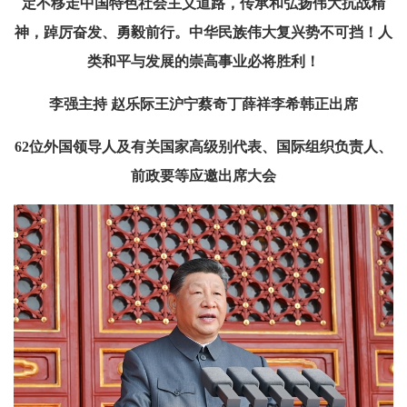
定不移走中国特色社会主义道路，传承和弘扬伟大抗战精
神，踔厉奋发、勇毅前行。中华民族伟大复兴势不可挡！人
类和平与发展的崇高事业必将胜利！
李强主持 赵乐际王沪宁蔡奇丁薛祥李希韩正出席
62位外国领导人及有关国家高级别代表、国际组织负责人、
前政要等应邀出席大会