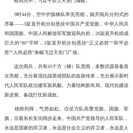
检阅完毕，习近平登上天安门城楼。
9时44分，空中护旗梯队率先亮相，揭开阅兵分列式的
序幕——3架直升机分别悬挂中国共产党党旗、中华人民共
和国国旗、中国人民解放军军旗迎风向前，26架直升机组成
巨大的“80”字样，3架直升机分别悬挂“正义必胜”“和平必
胜”“人民必胜”条幅飞过天安门广场。
这次阅兵，共有45个方（梯）队受阅，多数武器装备首
次亮相，充分展现抗战英雄部队的血脉传承，充分展示新时
代人民军队政治建军新风貌、力量结构新布局、现代化建设
新进展、备战打仗新成效。
雄师列阵，气势如虹。仪仗方队高擎党旗、国旗、军
旗，沿着东长安街阔步走来。中国共产党领导的人民军队，
永远是国家的捍卫者，永远是社会主义的捍卫者，永远是人