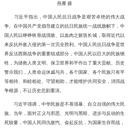
燕雁 摄
习近平指出，中国人民抗日战争是艰苦卓绝的伟大战
争。在中国共产党倡导建立的抗日民族统一战线旗帜下，中
国人民以铮铮铁骨战强敌、以血肉之躯筑长城，取得近代以
来反抗外敌入侵的第一次完全胜利。中国人民抗日战争是世
界反法西斯战争的重要组成部分，中国人民以巨大的民族牺
牲，为拯救人类文明、保卫世界和平作出了重大贡献。历史
警示我们，人类命运休戚与共，各个国家、各个民族只有平
等相待、和睦相处、守望相助，才能维护共同安全，消弭战
争根源，不让历史悲剧重演。
习近平强调，中华民族是不畏强暴、自立自强的伟大民
族。当年，面对正义与邪恶、光明与黑暗、进步与反动的生
死较量，中国人民同仇敌忾、奋起反抗，为国家生存而战，