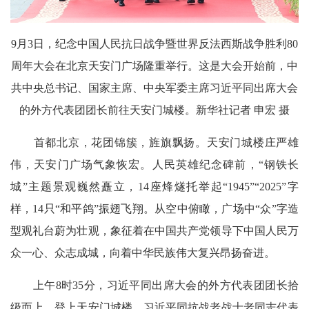
9月3日，纪念中国人民抗日战争暨世界反法西斯战争胜利80
周年大会在北京天安门广场隆重举行。这是大会开始前，中
共中央总书记、国家主席、中央军委主席习近平同出席大会
的外方代表团团长前往天安门城楼。新华社记者 申宏 摄
首都北京，花团锦簇，旌旗飘扬。天安门城楼庄严雄
伟，天安门广场气象恢宏。人民英雄纪念碑前，“钢铁长
城”主题景观巍然矗立，14座烽燧托举起“1945”“2025”字
样，14只“和平鸽”振翅飞翔。从空中俯瞰，广场中“众”字造
型观礼台蔚为壮观，象征着在中国共产党领导下中国人民万
众一心、众志成城，向着中华民族伟大复兴昂扬奋进。
上午8时35分，习近平同出席大会的外方代表团团长拾
级而上，登上天安门城楼。习近平同抗战老战士老同志代表