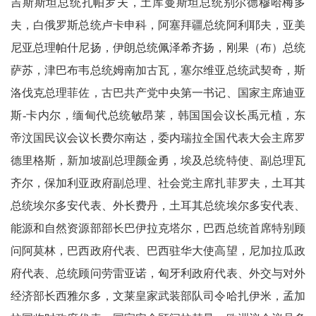
吉斯斯坦总统扎帕罗夫，土库曼斯坦总统别尔德穆哈梅多
夫，白俄罗斯总统卢卡申科，阿塞拜疆总统阿利耶夫，亚美
尼亚总理帕什尼扬，伊朗总统佩泽希齐扬，刚果（布）总统
萨苏，津巴布韦总统姆南加古瓦，塞尔维亚总统武契奇，斯
洛伐克总理菲佐，古巴共产党中央第一书记、国家主席迪亚
斯-卡内尔，缅甸代总统敏昂莱，韩国国会议长禹元植，东
帝汶国民议会议长费尔南达，委内瑞拉全国代表大会主席罗
德里格斯，新加坡副总理颜金勇，埃及总统特使、副总理瓦
齐尔，保加利亚政府副总理、社会党主席扎菲罗夫，土耳其
总统埃尔多安代表、外长费丹，土耳其总统埃尔多安代表、
能源和自然资源部部长巴伊拉克塔尔，巴西总统首席特别顾
问阿莫林，巴西政府代表、巴西驻华大使高望，尼加拉瓜政
府代表、总统顾问劳雷亚诺，匈牙利政府代表、外交与对外
经济部长西雅尔多，文莱皇家武装部队司令哈扎伊米，孟加