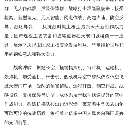
群、无人作战群、后装保障群、战略打击群隆隆驶来，接受
检阅。新型坦克、无人智能、网电作战、高超声速、防空反
导、战略导弹……从抗战时期土枪土炮到今天新型作战力
量，国产现役主战装备和战略重器在天安门城楼前一一通
过，展示坚决捍卫国家主权安全发展利益、坚定维护世界和
平的钢铁意志和强大实力。
战鹰呼啸，振翅长空。预警指挥机、特种机、运输机、
轰炸机、加受油机、歼击机、舰载机等空中梯队依次低空飞
过天安门广场，受阅的预警侦察、远程打击、制空作战、战
略投送、支援保障等机型，成体系展示我军快速提升的空中
作战能力。教练机梯队拉出14道彩烟，寓意着中华民族14年
可歌可泣的抗战历程，象征着14亿多中国人民奔向强国复兴
的光明前景。