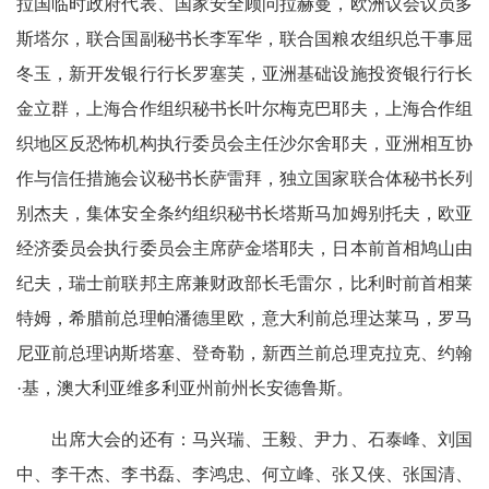
拉国临时政府代表、国家安全顾问拉赫曼，欧洲议会议员多
斯塔尔，联合国副秘书长李军华，联合国粮农组织总干事屈
冬玉，新开发银行行长罗塞芙，亚洲基础设施投资银行行长
金立群，上海合作组织秘书长叶尔梅克巴耶夫，上海合作组
织地区反恐怖机构执行委员会主任沙尔舍耶夫，亚洲相互协
作与信任措施会议秘书长萨雷拜，独立国家联合体秘书长列
别杰夫，集体安全条约组织秘书长塔斯马加姆别托夫，欧亚
经济委员会执行委员会主席萨金塔耶夫，日本前首相鸠山由
纪夫，瑞士前联邦主席兼财政部长毛雷尔，比利时前首相莱
特姆，希腊前总理帕潘德里欧，意大利前总理达莱马，罗马
尼亚前总理讷斯塔塞、登奇勒，新西兰前总理克拉克、约翰
·基，澳大利亚维多利亚州前州长安德鲁斯。
出席大会的还有：马兴瑞、王毅、尹力、石泰峰、刘国
中、李干杰、李书磊、李鸿忠、何立峰、张又侠、张国清、