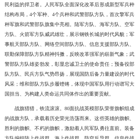
民利益的捍卫者。人民军队全面深化改革后形成新型军兵种
结构布局，4个军种、4个兵种和武警部队方队，首次擎军兵
种军旗和武警部队旗集中亮相。陆军方队、海军方队、空军
方队、火箭军方队威武雄壮，展示钢铁长城的时代风貌；军
事航天部队方队、网络空间部队方队、信息支援部队方队、
联勤保障部队方队精神抖擞，反映改革强军的崭新气象；武
警部队方队雄姿勃发，彰显忠诚卫士的使命责任；预备役部
队方队、民兵方队气势昂扬，展现国防后备力量建设的时代
风采；维和部队方队步履铿锵，体现中国军队用行动谱写大
国担当、为构建人类命运共同体作出的重要贡献。
战旗猎猎，铁流滚滚。80面抗战英模部队荣誉旗帜组成
的战旗方队，承载着历史荣光浩荡而来。这些英雄的旗帜、
胜利的旗帜、不朽的旗帜，激励着人民军队勇往直前。装备
方队编组陆上作战群、海上作战群、防空反导群、信息作战