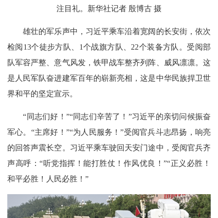
注目礼。新华社记者 殷博古 摄
雄壮的军乐声中，习近平乘车沿着宽阔的长安街，依次
检阅13个徒步方队、1个战旗方队、22个装备方队。受阅部
队军容严整、意气风发，铁甲战车整齐列阵、威风凛凛。这
是人民军队奋进建军百年的崭新亮相，这是中华民族捍卫世
界和平的坚定宣示。
“同志们好！”“同志们辛苦了！”习近平的亲切问候振奋
军心。“主席好！”“为人民服务！”受阅官兵斗志昂扬，响亮
的回答声震长空。习近平乘车驶回天安门途中，受阅官兵齐
声高呼：“听党指挥！能打胜仗！作风优良！”“正义必胜！
和平必胜！人民必胜！”