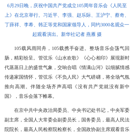
6月29日晚，庆祝中国共产党成立105周年音乐会《人民至
上》在北京举行。习近平、李强、赵乐际、王沪宁、蔡奇、
丁薛祥、李希、韩正等党和国家领导人，同约3000名观众一
起观看演出。新华社记者 燕雁 摄
105载风雨同舟，105载携手奋进。整场音乐会荡气回
肠，精彩纷呈。管弦乐《山水欢歌》《心心相印》展现新时
代蒸蒸日上的盛世气象，交响合唱《情满山河》以细腻情感
传递家国情怀，管弦乐《不负人民》大气磅礴，将全场气氛
推向高潮。伴随全场齐声高唱《没有共产党就没有新中
国》，音乐会落下帷幕。
在京中共中央政治局委员、中央书记处书记，中央军委
副主席，全国人大常委会副委员长，国务委员，最高人民法
院院长，最高人民检察院检察长，全国政协副主席观看音乐