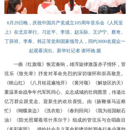
6月29日晚，庆祝中国共产党成立105周年音乐会《人民至
上》在北京举行。习近平、李强、赵乐际、王沪宁、蔡奇、
丁薛祥、李希、韩正等党和国家领导人，同约3000名观众一
起观看演出。新华社记者 谢环驰 摄
一曲《红旗颂》恢宏奏响，雄浑旋律激荡赤子情怀，管
弦乐《致先辈》抒发对革命先烈的深切缅怀和崇高敬意。
《映山红》《八月桂花遍地开》《黄河颂》《解放区的天》
重温革命战争年代军民同心、众志成城的壮阔图景，传递出
亿万群众跟党走、迎新生的欢欣喜悦。由《扬鞭催马运粮
忙》《蝴蝶泉边》《洗衣歌》《春到田间》《我为祖国献石
油》《阳光照耀着塔什库尔干》组成的管弦乐与合唱曲目
《多彩家园》，描绘社会主义革命和建设时期各行各业蓬勃