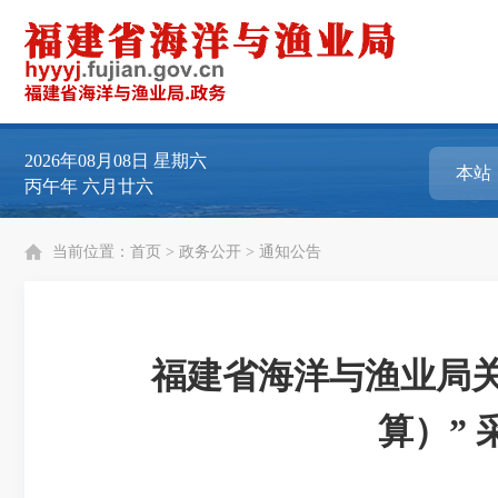
2026年08月08日
星期六
丙午年 六月廿六
当前位置：
首页
>
政务公开
>
通知公告
福建省海洋与渔业局
算）”