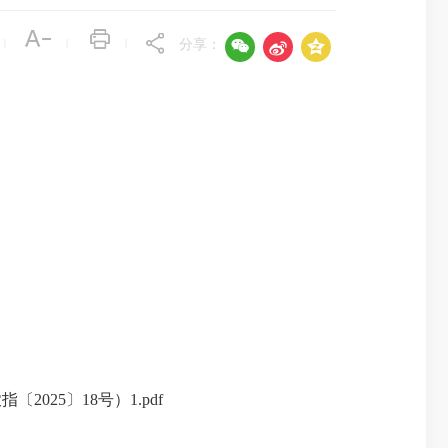



|
|
|
分享：
25〕18号）1.pdf