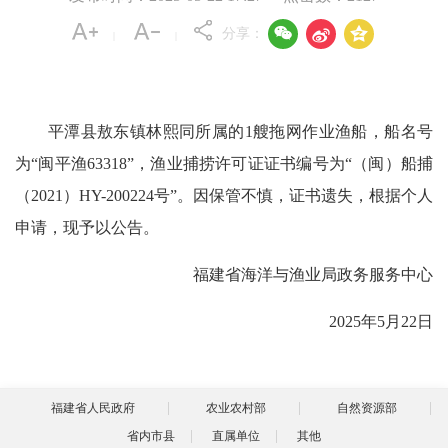



分享：
|
|
平潭县敖东镇林熙同所属的1艘拖网作业渔船，船名号
为“闽平渔63318”，渔业捕捞许可证证书编号为“（闽）船捕
（2021）HY-200224号”。因保管不慎，证书遗失，根据个人
申请，现予以公告。
福建省海洋与渔业局政务服务中心
2025年5月22日
福建省人民政府
农业农村部
自然资源部
省内市县
直属单位
其他