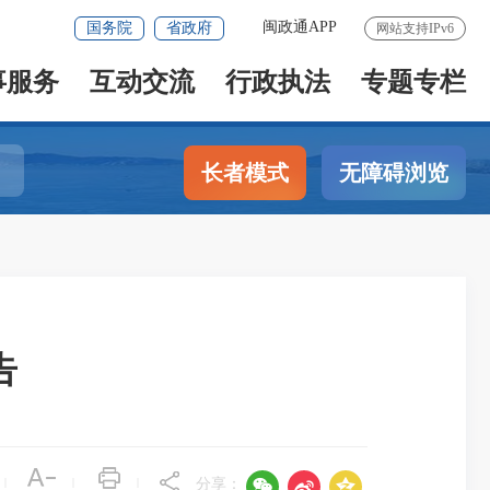
闽政通APP
国务院
省政府
网站支持IPv6
事服务
互动交流
行政执法
专题专栏
长者模式
无障碍浏览
告



|
|
|
分享：