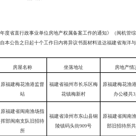
年度省直行政事业单位房地产权属备案工作的通知》（闽机管综〔2
自本公告之日起十个工作日内将异议书面材料送达福建省海洋与
房屋名称
坐落地址
房地产情
原福建梅花渔港监督
福建省福州市长乐区梅
原福建梅花渔
站
花镇梅新村
办公楼共3
原福建省闽南渔场指
福建省漳州市东山县铜
原福建省闽南
挥部闽南支队旧招待
陵镇码头街909号
部旧招待所共2
所