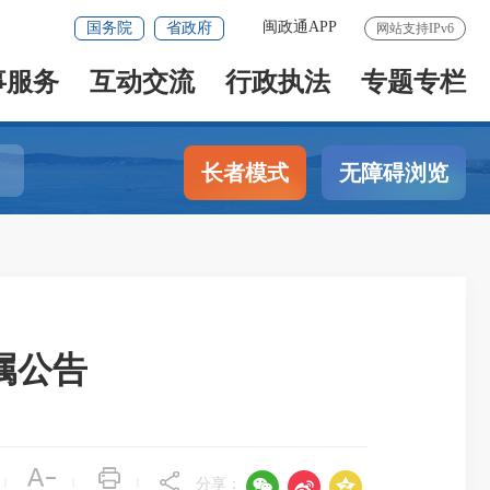
闽政通APP
国务院
省政府
网站支持IPv6
事服务
互动交流
行政执法
专题专栏
长者模式
无障碍浏览
属公告



|
|
|
分享：