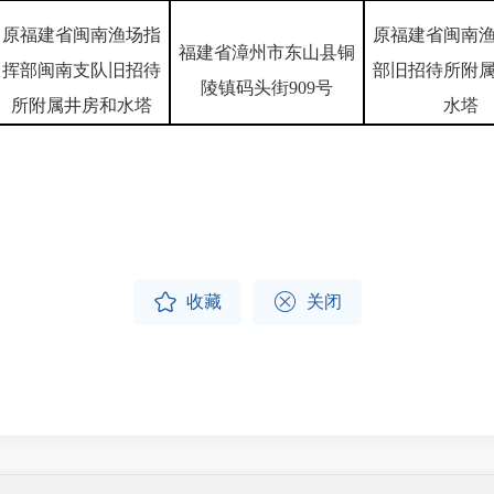
原福建省闽南渔场指
原福建省闽南
福建省漳州市东山县铜
挥部闽南支队旧招待
部旧招待所附
陵镇码头街909号
所附属井房和水塔
水塔


收藏
关闭