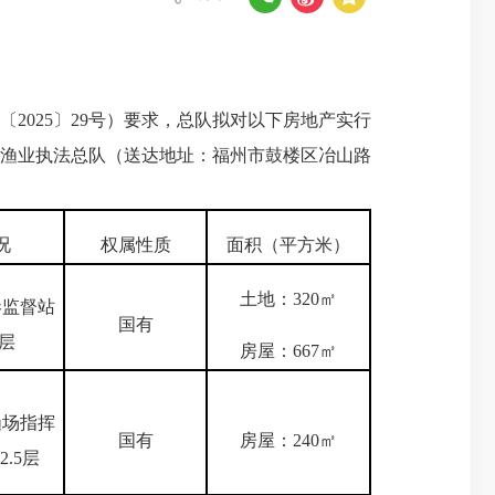
025〕29号）要求，总队拟对以下房地产实行
渔业执法总队（送达地址：福州市鼓楼区冶山路
况
权属性质
面积（平方米）
土地：320㎡
港监督站
国有
层
房屋：667㎡
渔场指挥
国有
房屋：240㎡
.5层