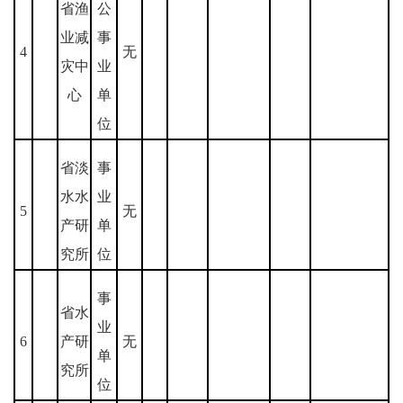
省渔
公
业减
事
4
无
灾中
业
心
单
位
省淡
事
水水
业
5
无
产研
单
究所
位
事
省水
业
6
产研
无
单
究所
位