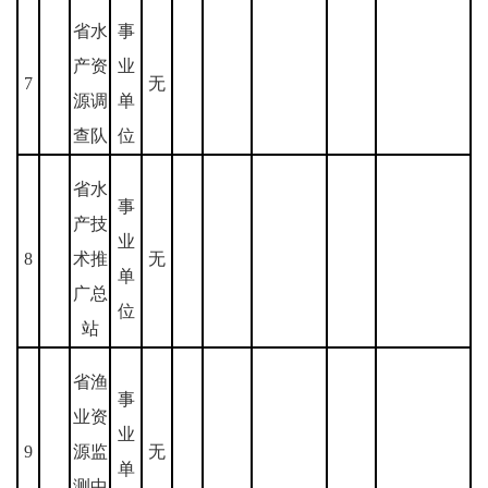
省水
事
产资
业
7
无
源调
单
查队
位
省水
事
产技
业
8
术推
无
单
广总
位
站
省渔
事
业资
业
9
源监
无
单
测中