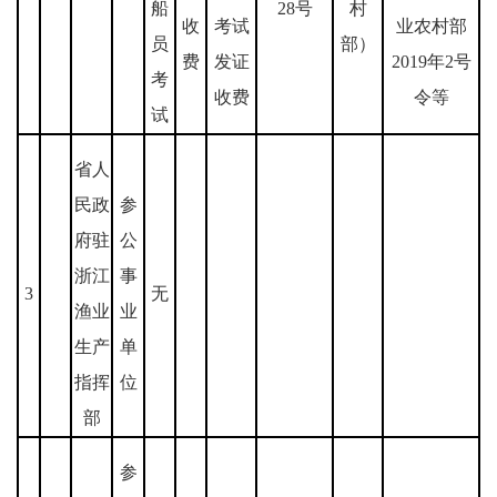
船
28号
村
收
考试
业农村部
员
部）
费
发证
2019年2号
考
收费
令等
试
省人
民政
参
府驻
公
浙江
事
3
无
渔业
业
生产
单
指挥
位
部
参