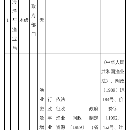
海
政
洋
府
1
与
本级
无
部
渔
门
业
局
《中华人民
共和国渔业
法》、闽政
渔
〔1989〕综
业
行
依法
184号、价
资
政
征收
政府
费字
源
事
渔业
闽政
制定
〔1992〕
增
业
资源
〔1989〕
（省
452号、计