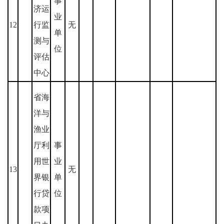
事
济运
业
12
行监
无
单
测与
位
评估
中心
省海
洋与
渔业
厅利
事
用世
业
13
无
界银
单
行贷
位
款项