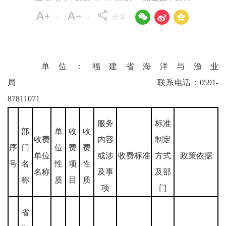



分享：
|
|
单位：福建省海洋与渔业
局 联系电话：0591-
87811071
服务
标准
部
单
收
收
收费
内容
制定
序
门
位
费
费
单位
或涉
收费标准
方式
政策依据
号
名
性
项
性
名称
及事
及部
称
质
目
质
项
门
省