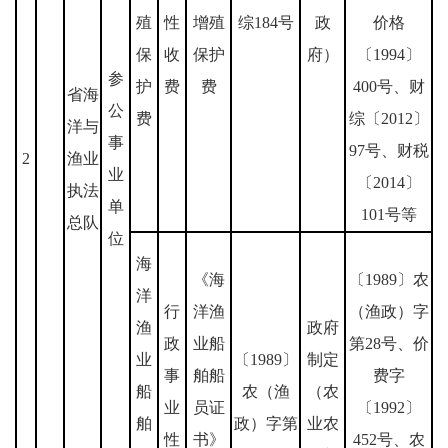
殖
性
增殖
综184号
政
价格
保
收
保护
府）
〔1994〕
参
护
费
费
400号、财
省海
公
费
综〔2012〕
洋与
事
97号、财税
2
渔业
业
〔2014〕
执法
单
101号等
总队
位
海
《海
〔1989〕农
洋
行
洋渔
（渔政）字
渔
政府
政
业船
第28号、价
业
〔1989〕
制定
事
舶船
费字
船
农（渔
（农
业
员证
〔1992〕
舶
政）字第
业农
性
书》
452号、农