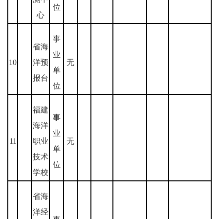
位
心
事
省海
业
10
洋预
无
单
报台
位
福建
事
海洋
业
11
职业
无
单
技术
位
学校
省海
洋经