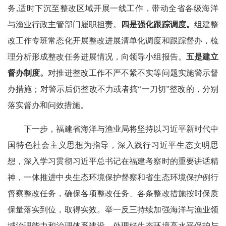
务,适时下沉至整改区域开展一线工作，带动全省各级海洋
与渔业行政主管部门履职担责。
四是强化跟踪调度。
组建整
改工作专班常态化开展整改进展清单化调度和跟踪督办，梳
理分析形成整改任务进展情况，向领导小组报告。
五是建立
督办制度。
对推进整改工作不严不紧不实等问题实施警示督
办措施；对警示后仍整改不力或者搞“一刀切”整改的，分别
落实督办和问效措施。
下一步，福建省海洋与渔业局将坚持以习近平新时代中
国特色社会主义思想为指导，深入践行习近平生态文明思
想，深入学习贯彻习近平总书记在福建考察时的重要讲话精
神，一体推进中央生态环境保护督察和省生态环境保护例行
督察整改任务，确保各项整改任务、各条整改措施按时保质
保量落实到位，取得实效。举一反三持续加强海洋与渔业领
域治理能力和治理体系建设，处理好生态环境高水平保护与