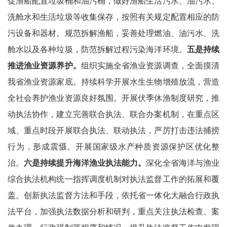
促渔船配置垃圾桶和油污桶，做好渔船生活污水、油污水、
洗舱水和生活垃圾等收集保存，按照有关规定配置相应的防
污设备和器材。规范拆解渔船，妥善处理燃油、油污水、洗
舱水以及各种垃圾，防范拆解过程污染海洋环境。
五是持续
推进渔业资源养护。
组织实施全省渔业资源调查，全面摸清
我省渔业资源家底。持续科学开展水生生物增殖放流，营造
全社会养护渔业资源良好氛围。开展伏季休渔制度研究，推
动执法协作，建立完善联合执法、联合办案机制，在重点区
域、重点时段开展联合执法、联动执法，严厉打击违法捕捞
行为，形成震慑。开展国家级水产种质资源保护区优化整
治。
六是持续提升海洋渔业执法能力。
深化全省海洋与渔业
综合执法机构统一指挥调度机制对执法监督工作的拓展和覆
盖。创新执法监督方法和手段，依托省一体化大融合行政执
法平台，加强执法数据分析和研判，重点关注执法检查、案