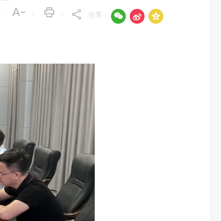



|
|
|
分享：