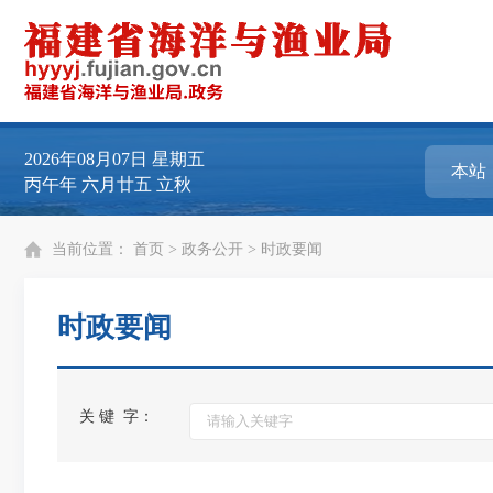
2026年08月07日
星期五
丙午年 六月廿五 立秋
当前位置：
首页
>
政务公开
>
时政要闻
时政要闻
关 键 字：